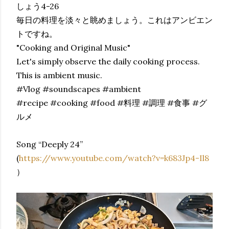
しょう4-26
毎日の料理を淡々と眺めましょう。これはアンビエン
トですね。
"Cooking and Original Music"
Let's simply observe the daily cooking process.
This is ambient music.
#Vlog #soundscapes #ambient
#recipe #cooking #food #料理 #調理 #食事 #グ
ルメ
Song “Deeply 24”
(
https://www.youtube.com/watch?v=k683Jp4-Il8
）