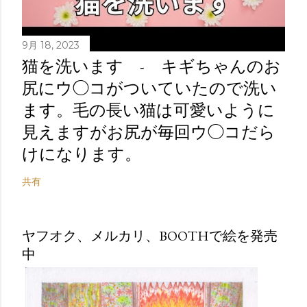
9月 18, 2023
猫を洗います - キギちゃんのお
尻にウ◯コがついていたので洗い
ます。毛の長い猫は可愛いように
見えますがお尻が毎回ウ◯コだら
けになります。
共有
ヤフオク、メルカリ、BOOTHで絵を発売
中