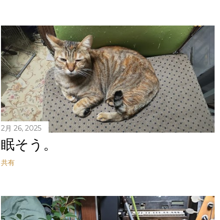
2月 26, 2025
眠そう。
共有