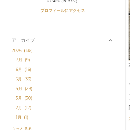
Mankos（2003〜）
プロフィールにアクセス
アーカイブ
2026
135
7月
9
6月
16
5月
33
4月
29
3月
30
2月
17
1月
1
2025
152
もっと見る