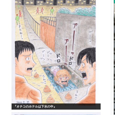
『オチコのホテルは下水の中』