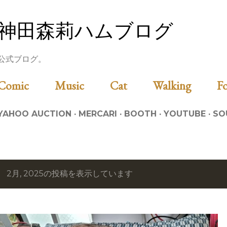
スキップしてメイン コンテンツに移動
神田森莉ハムブログ
公式ブログ。
Comic
Music
Cat
Walking
YAHOO AUCTION
MERCARI
BOOTH
YOUTUBE
SO
2月, 2025の投稿を表示しています
投
稿