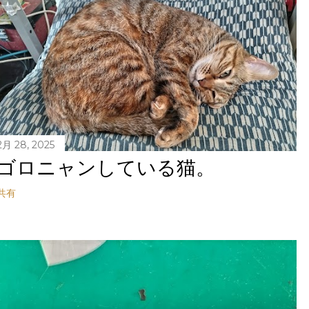
2月 28, 2025
ゴロニャンしている猫。
共有