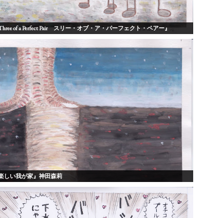
hree of a Perfect Pair スリー・オブ・ア・パーフェクト・ペアー』
楽しい我が家』神田森莉