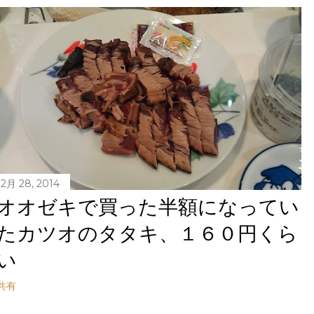
12月 28, 2014
オオゼキで買った半額になってい
たカツオのタタキ、１６０円くら
い
共有