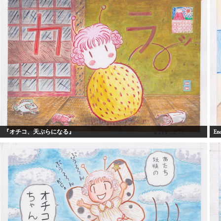
『オチコ、天ぷらになる』
En