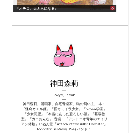
『オチコ、天ぷらになる』
神田森莉
Tokyo, Japan
神田森莉。漫画家、自宅音楽家、猫の飼い主。 本：
『怪奇カエル姫』『怪奇ミイラ少女』『37564学園』
『少女同盟』『本当にあった恐ろしい話』『墓場教
室』『カニおんな』 音楽：『アントニオ青年のエイリ
アン体験』いぬん堂『Attack of the Killer Hamster』
Monofonus Press(USA) バンド：