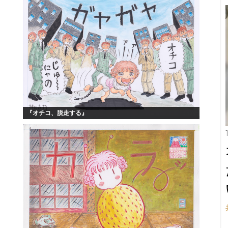
『オチコ、脱走する』