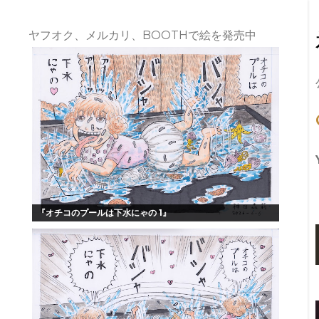
ヤフオク、メルカリ、BOOTHで絵を発売中
『オチコのプールは下水にゃの 1』