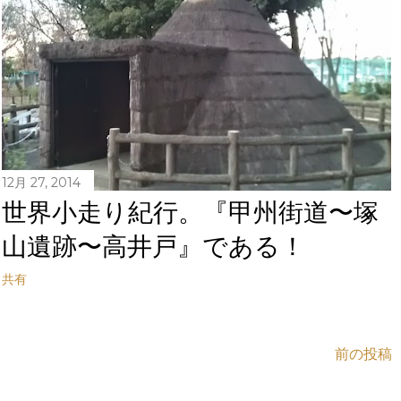
12月 27, 2014
世界小走り紀行。『甲州街道〜塚
山遺跡〜高井戸』である！
共有
前の投稿