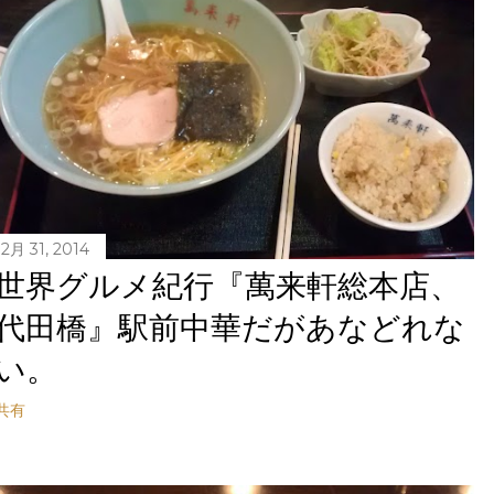
12月 31, 2014
世界グルメ紀行『萬来軒総本店、
代田橋』駅前中華だがあなどれな
い。
共有