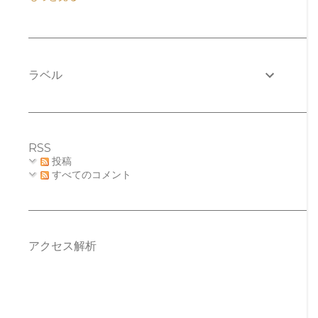
10月
1
9月
4
8月
9
ラベル
6月
4
5月
31
4月
23
RSS
3月
28
投稿
すべてのコメント
2月
25
1月
27
2024
333
アクセス解析
12月
36
11月
25
10月
39