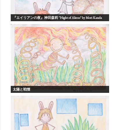
『エイリアンの夜』神田森莉 "Night of Aliens" by Mori Kanda
太陽と戦慄