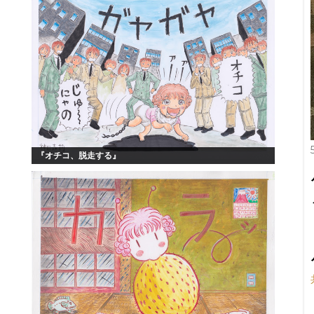
『オチコ、脱走する』