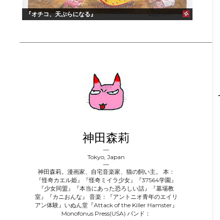
『オチコ、天ぷらになる』
神田森莉
Tokyo, Japan
神田森莉。漫画家、自宅音楽家、猫の飼い主。 本：
『怪奇カエル姫』『怪奇ミイラ少女』『37564学園』
『少女同盟』『本当にあった恐ろしい話』『墓場教
室』『カニおんな』 音楽：『アントニオ青年のエイリ
アン体験』いぬん堂『Attack of the Killer Hamster』
Monofonus Press(USA) バンド：