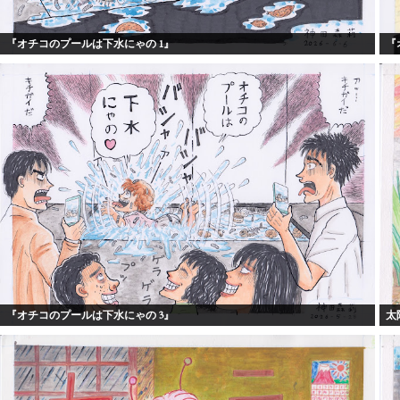
『オチコのプールは下水にゃの 1』
『
『オチコのプールは下水にゃの 3』
太