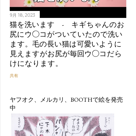
9月 18, 2023
猫を洗います - キギちゃんのお
尻にウ◯コがついていたので洗い
ます。毛の長い猫は可愛いように
見えますがお尻が毎回ウ◯コだら
けになります。
共有
ヤフオク、メルカリ、BOOTHで絵を発売
中