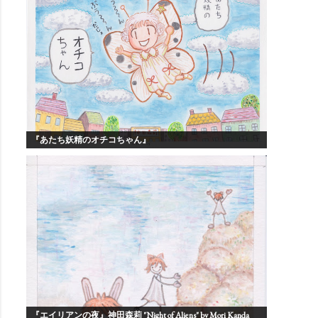
『あたち妖精のオチコちゃん』
『エイリアンの夜』神田森莉 "Night of Aliens" by Mori Kanda