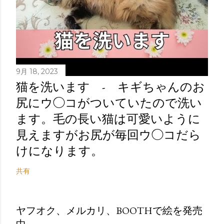
9月 18, 2023
猫を洗います - キギちゃんのお
尻にウ◯コがついていたので洗い
ます。毛の長い猫は可愛いように
見えますがお尻が毎回ウ◯コだら
けになります。
共有
ヤフオク、メルカリ、BOOTHで絵を発売