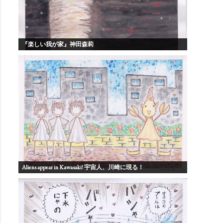
『楽しい我が家』神田森莉
Aliens appear in Kawasaki! 宇宙人、川崎に現る！