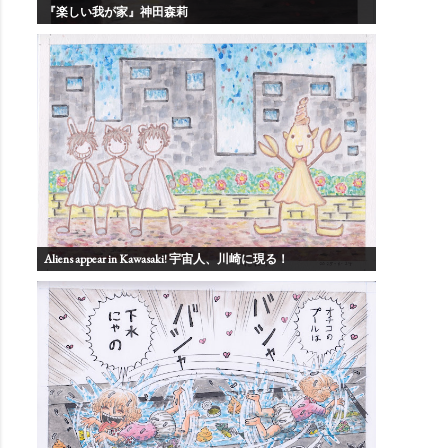
『楽しい我が家』神田森莉
Aliens appear in Kawasaki! 宇宙人、川崎に現る！