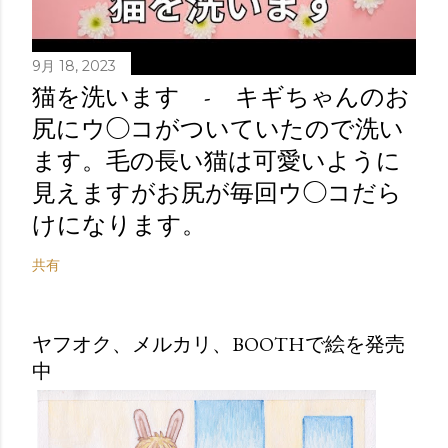
9月 18, 2023
猫を洗います - キギちゃんのお
尻にウ◯コがついていたので洗い
ます。毛の長い猫は可愛いように
見えますがお尻が毎回ウ◯コだら
けになります。
共有
ヤフオク、メルカリ、BOOTHで絵を発売
中