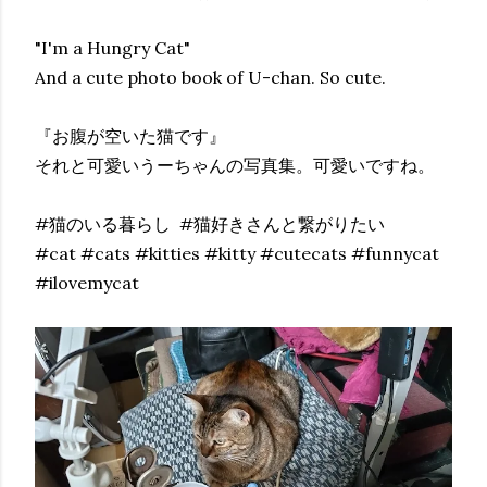
"I'm a Hungry Cat"
And a cute photo book of U-chan. So cute.
『お腹が空いた猫です』
それと可愛いうーちゃんの写真集。可愛いですね。
#猫のいる暮らし #猫好きさんと繋がりたい
#cat #cats #kitties #kitty #cutecats #funnycat
#ilovemycat