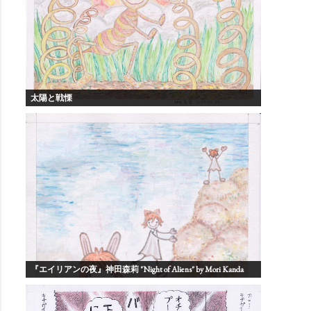
太陽と戦慄
『エイリアンの夜』神田森莉 "Night of Aliens" by Mori Kanda