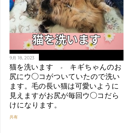
9月 18, 2023
猫を洗います - キギちゃんのお
尻にウ◯コがついていたので洗い
ます。毛の長い猫は可愛いように
見えますがお尻が毎回ウ◯コだら
けになります。
共有