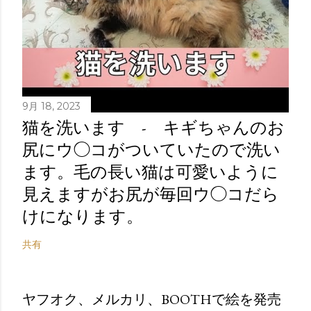
9月 18, 2023
猫を洗います - キギちゃんのお
尻にウ◯コがついていたので洗い
ます。毛の長い猫は可愛いように
見えますがお尻が毎回ウ◯コだら
けになります。
共有
ヤフオク、メルカリ、BOOTHで絵を発売