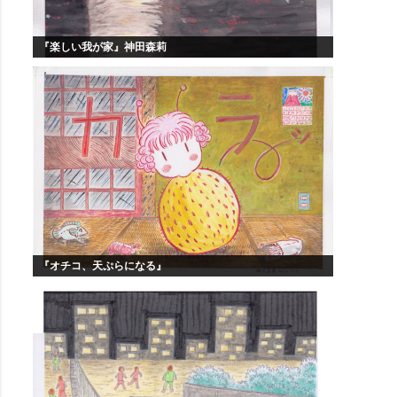
『楽しい我が家』神田森莉
『オチコ、天ぷらになる』