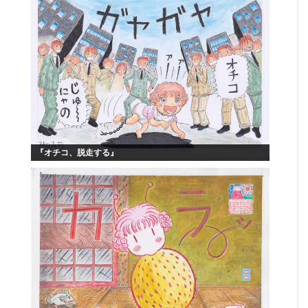
『オチコ、脱走する』