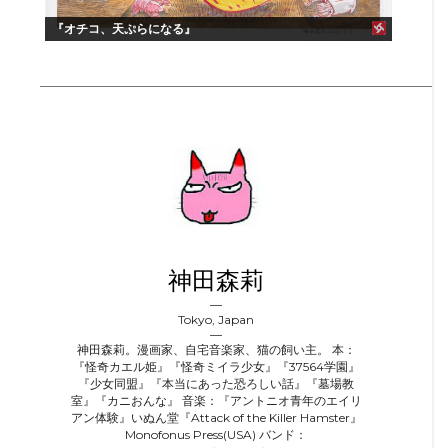
『オチコ、天ぷらになる』
神田森莉
Tokyo, Japan
神田森莉。漫画家、自宅音楽家、猫の飼い主。 本：
『怪奇カエル姫』『怪奇ミイラ少女』『37564学園』
『少女同盟』『本当にあった恐ろしい話』『墓場教
室』『カニおんな』 音楽：『アントニオ青年のエイリ
アン体験』いぬん堂『Attack of the Killer Hamster』
Monofonus Press(USA) バンド：