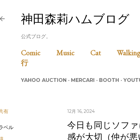
スキップしてメイン コンテンツに移動
神田森莉ハムブログ
公式ブログ。
Comic
Music
Cat
Walk
行
YAHOO AUCTION
MERCARI
BOOTH
YOUT
共有
12月 16, 2024
今日も同じソファ
ラベル
感が大切（仲が悪
猫