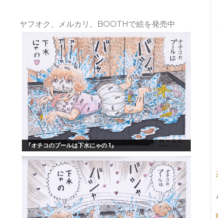
ヤフオク、メルカリ、BOOTHで絵を発売中
『オチコのプールは下水にゃの 1』