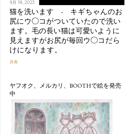
9月 18, 2023
猫を洗います - キギちゃんのお
尻にウ◯コがついていたので洗い
ます。毛の長い猫は可愛いように
見えますがお尻が毎回ウ◯コだら
けになります。
共有
ヤフオク、メルカリ、BOOTHで絵を発売
中