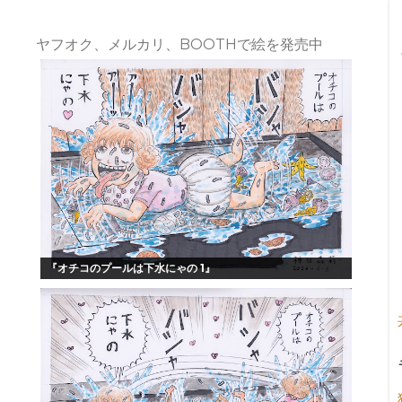
ヤフオク、メルカリ、BOOTHで絵を発売中
『オチコのプールは下水にゃの 1』