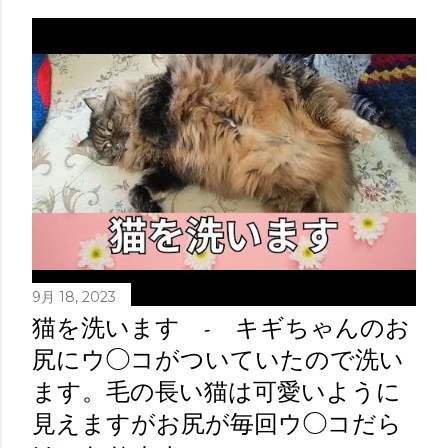
9月 18, 2023
猫を洗います - キギちゃんのお
尻にウ◯コがついていたので洗い
ます。毛の長い猫は可愛いように
見えますがお尻が毎回ウ◯コだら