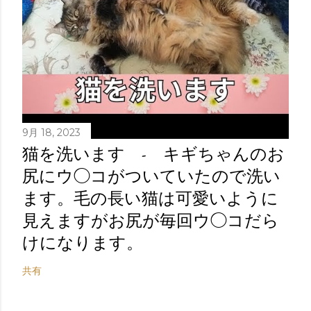
9月 18, 2023
猫を洗います - キギちゃんのお
尻にウ◯コがついていたので洗い
ます。毛の長い猫は可愛いように
見えますがお尻が毎回ウ◯コだら
けになります。
共有