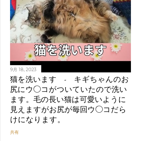
9月 18, 2023
猫を洗います - キギちゃんのお
尻にウ◯コがついていたので洗い
ます。毛の長い猫は可愛いように
見えますがお尻が毎回ウ◯コだら
けになります。
共有