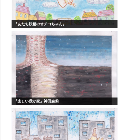
『あたち妖精のオチコちゃん』
『楽しい我が家』神田森莉