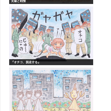
太陽と戦慄
『オチコ、脱走する』