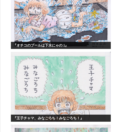
『オチコのプールは下水にゃの 1』
『王子チャマ、みなごろち！みなごろち！』