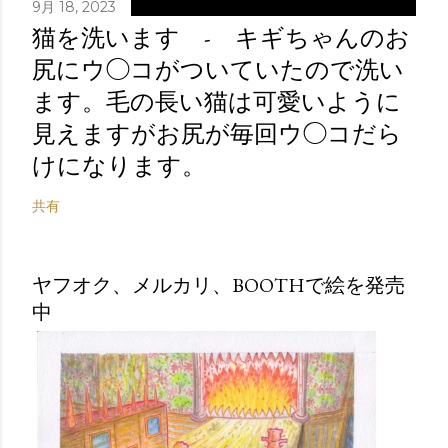
9月 18, 2023
猫を洗います - キギちゃんのお
尻にウ◯コがついていたので洗い
ます。毛の長い猫は可愛いように
見えますがお尻が毎回ウ◯コだら
けになります。
共有
ヤフオク、メルカリ、BOOTHで絵を発売
中