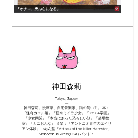
『オチコ、天ぷらになる』
神田森莉
Tokyo, Japan
神田森莉。漫画家、自宅音楽家、猫の飼い主。 本：
『怪奇カエル姫』『怪奇ミイラ少女』『37564学園』
『少女同盟』『本当にあった恐ろしい話』『墓場教
室』『カニおんな』 音楽：『アントニオ青年のエイリ
アン体験』いぬん堂『Attack of the Killer Hamster』
Monofonus Press(USA) バンド：