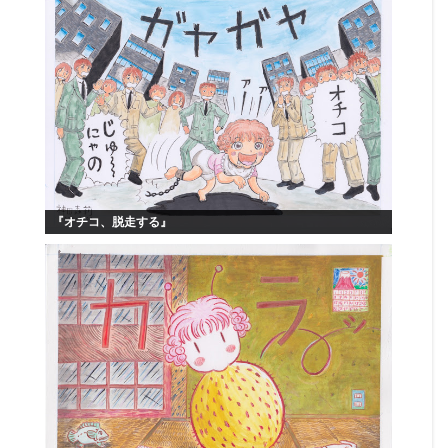
『オチコ、脱走する』