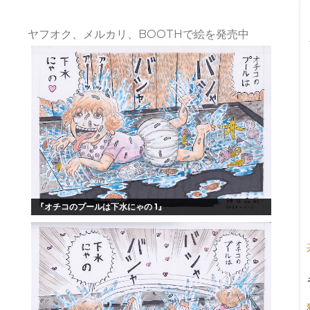
ヤフオク、メルカリ、BOOTHで絵を発売中
『オチコのプールは下水にゃの 1』