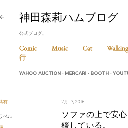
スキップしてメイン コンテンツに移動
神田森莉ハムブログ
公式ブログ。
Comic
Music
Cat
Walk
行
YAHOO AUCTION
MERCARI
BOOTH
YOUT
共有
7月 17, 2016
ソファの上で安心
ラベル
緩している。
猫