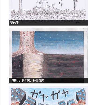
孫の手
『楽しい我が家』神田森莉