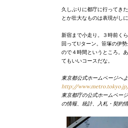
久しぶりに都庁に行ってき
とか壮大なものは表現がし
新宿まで小走り。３時前く
回ってUターン。笹塚の伊勢
ので４時間というところ。
てもいいコースだな。
東京都公式ホームページへ
http://www.metro.tokyo.jp
東京都庁の公式ホームペー
の情報、統計、入札・契約