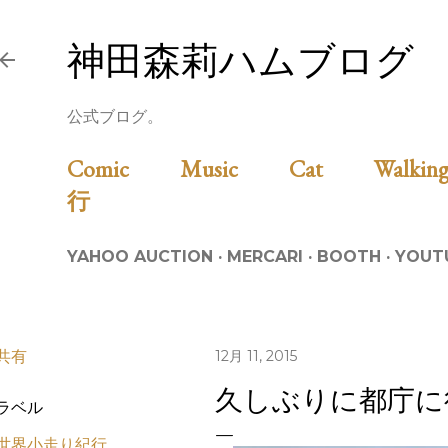
スキップしてメイン コンテンツに移動
神田森莉ハムブログ
公式ブログ。
Comic
Music
Cat
Walk
行
YAHOO AUCTION
MERCARI
BOOTH
YOUT
共有
12月 11, 2015
久しぶりに都庁に
ラベル
世界小走り紀行