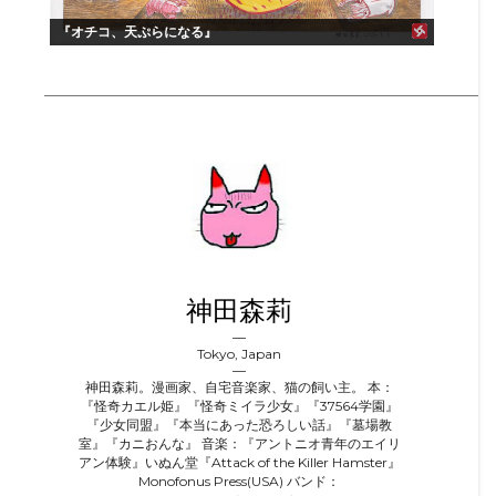
『オチコ、天ぷらになる』
神田森莉
Tokyo, Japan
神田森莉。漫画家、自宅音楽家、猫の飼い主。 本：
『怪奇カエル姫』『怪奇ミイラ少女』『37564学園』
『少女同盟』『本当にあった恐ろしい話』『墓場教
室』『カニおんな』 音楽：『アントニオ青年のエイリ
アン体験』いぬん堂『Attack of the Killer Hamster』
Monofonus Press(USA) バンド：