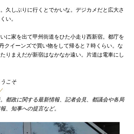
た。久しぶりに行くとでかいな。デジカメだと広大さ
にくい。
らいに家を出て甲州街道をひた小走り西新宿。都庁を
丹クイーンズで買い物をして帰ると７時くらい。な
あたりまえだが新宿はなかなか遠い。片道は電車にし
ようこそ
/
ジ。都政に関する最新情報、記者会見、都議会や各局
情報、知事への提言など。