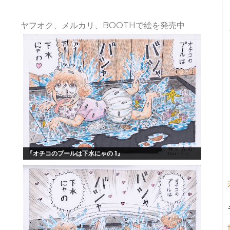
ヤフオク、メルカリ、BOOTHで絵を発売中
『オチコのプールは下水にゃの 1』