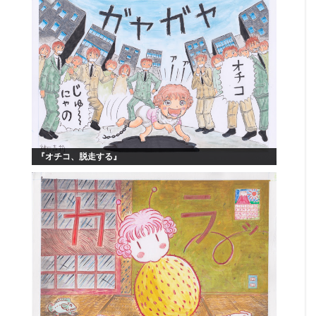
『オチコ、脱走する』