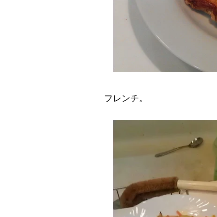
フレンチ。