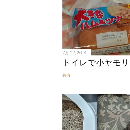
7月 27, 2014
トイレで小ヤモリ
共有