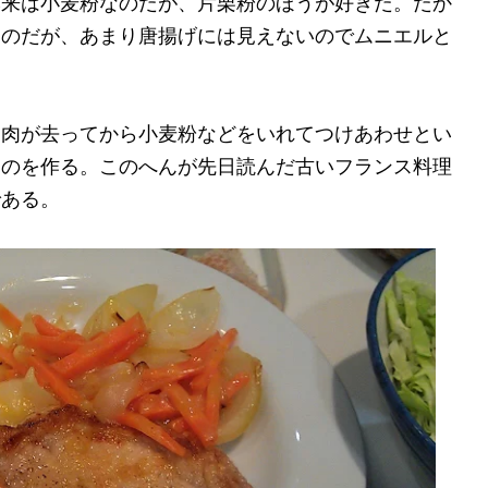
本来は小麦粉なのだが、片栗粉のほうが好きだ。だか
なのだが、あまり唐揚げには見えないのでムニエルと
て肉が去ってから小麦粉などをいれてつけあわせとい
うのを作る。このへんが先日読んだ古いフランス料理
である。