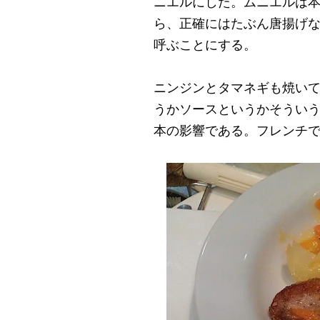
ニエルにした。ムニエルは
ら、正確にはたぶん唐揚げ
呼ぶことにする。
ニンジンとタマネギも焼い
うかソースというかそうい
本の影響である。フレンチ