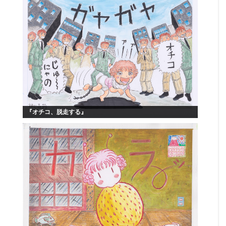
『オチコ、脱走する』