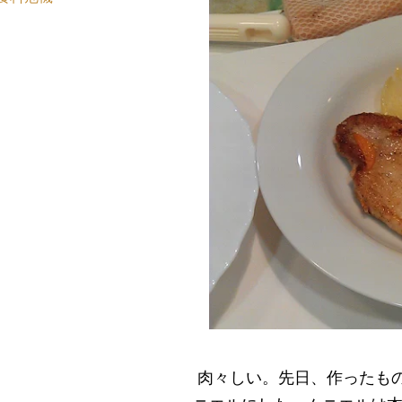
肉々しい。先日、作ったも