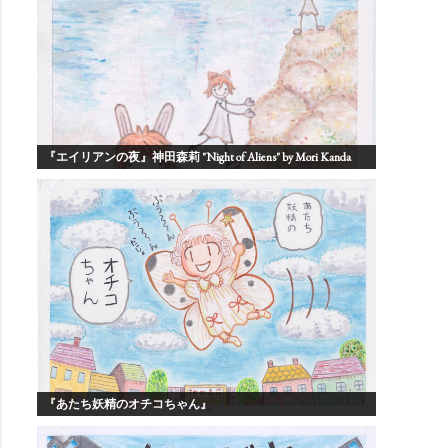
『エイリアンの夜』神田森莉 "Night of Aliens" by Mori Kanda
『あたち妖精のオチコちゃん』