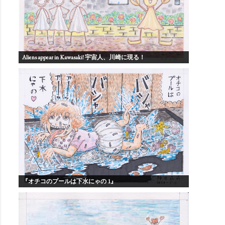
Aliens appear in Kawasaki! 宇宙人、川崎に現る！
『オチコのプールは下水にゃの 1』