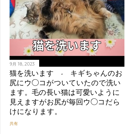
9月 18, 2023
猫を洗います - キギちゃんのお
尻にウ◯コがついていたので洗い
ます。毛の長い猫は可愛いように
見えますがお尻が毎回ウ◯コだら
けになります。
共有