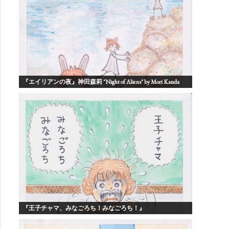
『エイリアンの夜』神田森莉 "Night of Aliens" by Mori Kanda
『王子チャマ、みなごろち！みなごろち！』