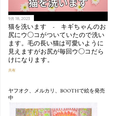
9月 18, 2023
猫を洗います - キギちゃんのお
尻にウ◯コがついていたので洗い
ます。毛の長い猫は可愛いように
見えますがお尻が毎回ウ◯コだら
けになります。
共有
ヤフオク、メルカリ、BOOTHで絵を発売
中