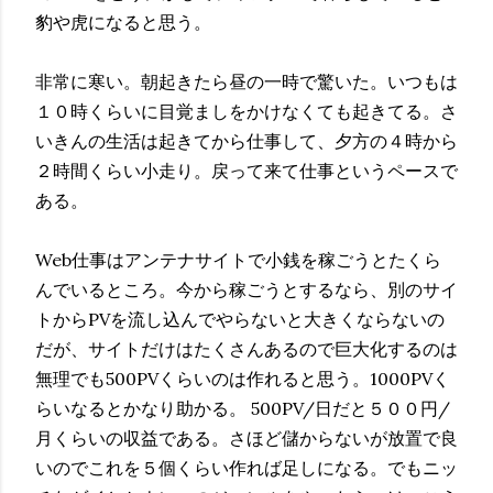
豹や虎になると思う。
非常に寒い。朝起きたら昼の一時で驚いた。いつもは
１０時くらいに目覚ましをかけなくても起きてる。さ
いきんの生活は起きてから仕事して、夕方の４時から
２時間くらい小走り。戻って来て仕事というペースで
ある。
Web仕事はアンテナサイトで小銭を稼ごうとたくら
んでいるところ。今から稼ごうとするなら、別のサイ
トからPVを流し込んでやらないと大きくならないの
だが、サイトだけはたくさんあるので巨大化するのは
無理でも500PVくらいのは作れると思う。1000PVく
らいなるとかなり助かる。 500PV/日だと５００円/
月くらいの収益である。さほど儲からないが放置で良
いのでこれを５個くらい作れば足しになる。でもニッ