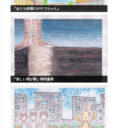
『あたち妖精のオチコちゃん』
『楽しい我が家』神田森莉