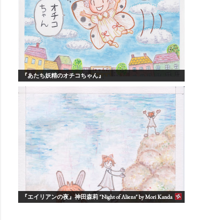
『あたち妖精のオチコちゃん』
『エイリアンの夜』神田森莉 "Night of Aliens" by Mori Kanda