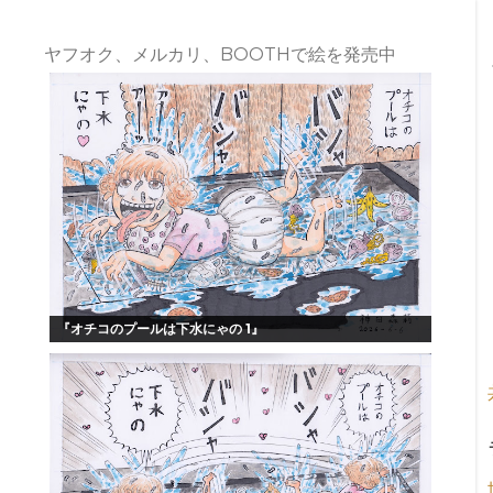
ヤフオク、メルカリ、BOOTHで絵を発売中
『オチコのプールは下水にゃの 1』