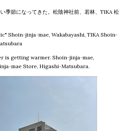
い季節になってきた。松陰神社前、若林、TIKA 松
ic" Shoin-jinja-mae, Wakabayashi, TIKA Shoin-
Matsubara
r is getting warmer. Shoin-jinja-mae,
inja-mae Store, Higashi-Matsubara.