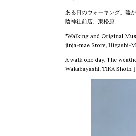
ある日のウォーキング。暖か
陰神社前店、東松原。
"Walking and Original Mus
jinja-mae Store, Higashi-
A walk one day. The weathe
Wakabayashi, TIKA Shoin-j