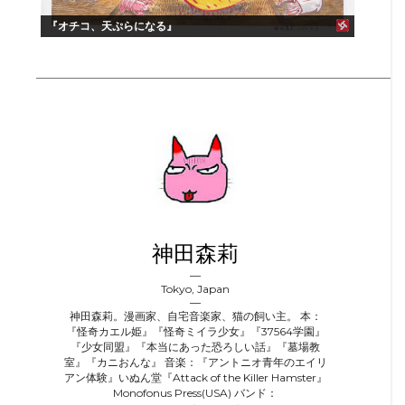
『オチコ、天ぷらになる』
神田森莉
Tokyo, Japan
神田森莉。漫画家、自宅音楽家、猫の飼い主。 本：
『怪奇カエル姫』『怪奇ミイラ少女』『37564学園』
『少女同盟』『本当にあった恐ろしい話』『墓場教
室』『カニおんな』 音楽：『アントニオ青年のエイリ
アン体験』いぬん堂『Attack of the Killer Hamster』
Monofonus Press(USA) バンド：