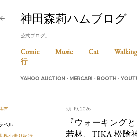
スキップしてメイン コンテンツに移動
神田森莉ハムブログ
公式ブログ。
Comic
Music
Cat
Walk
行
YAHOO AUCTION
MERCARI
BOOTH
YOUT
共有
5月 19, 2026
『ウォーキングと
ラベル
若林、TIKA 松
世界小走り紀行