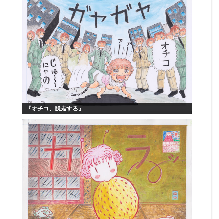
『オチコ、脱走する』