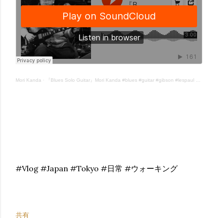
Mori Kanda
·
『Blues Solo Guitar』Mori Kanda #blues #guitar #gibson #lespaul #bluescommunity
#Vlog #Japan #Tokyo #日常 #ウォーキング
共有