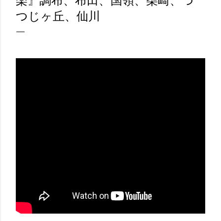
楽』調布、布田、国領、柴崎、つ
つじヶ丘、仙川