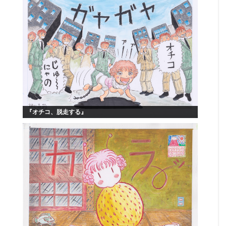
『オチコ、脱走する』