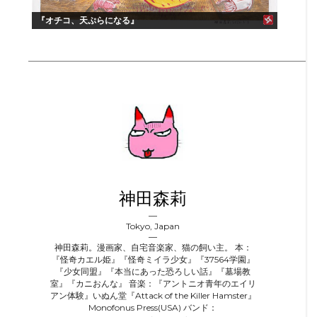
『オチコ、天ぷらになる』
神田森莉
Tokyo, Japan
神田森莉。漫画家、自宅音楽家、猫の飼い主。 本：
『怪奇カエル姫』『怪奇ミイラ少女』『37564学園』
『少女同盟』『本当にあった恐ろしい話』『墓場教
室』『カニおんな』 音楽：『アントニオ青年のエイリ
アン体験』いぬん堂『Attack of the Killer Hamster』
Monofonus Press(USA) バンド：