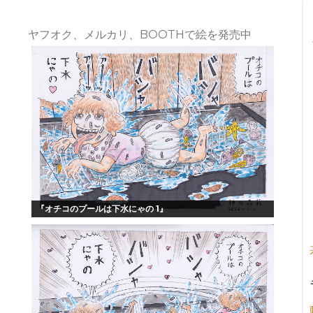
ヤフオク、メルカリ、BOOTHで絵を発売中
『オチコのプールは下水にゃの 1』