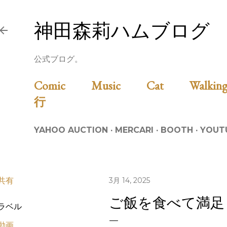
スキップしてメイン コンテンツに移動
神田森莉ハムブログ
公式ブログ。
Comic
Music
Cat
Walk
行
YAHOO AUCTION
MERCARI
BOOTH
YOUT
共有
3月 14, 2025
ご飯を食べて満足
ラベル
動画