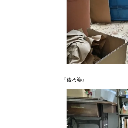
『後ろ姿』