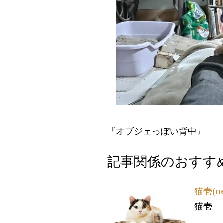
『オブジェっぽい背中』
記事関係のおすす
猫壱(n
猫壱