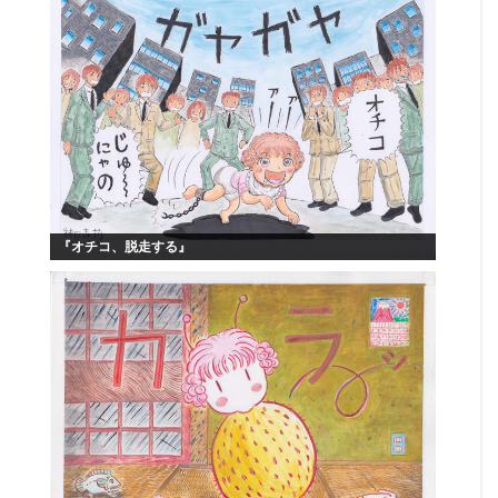
『オチコ、脱走する』