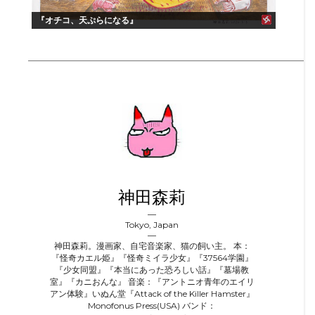
『オチコ、天ぷらになる』
神田森莉
Tokyo, Japan
神田森莉。漫画家、自宅音楽家、猫の飼い主。 本：
『怪奇カエル姫』『怪奇ミイラ少女』『37564学園』
『少女同盟』『本当にあった恐ろしい話』『墓場教
室』『カニおんな』 音楽：『アントニオ青年のエイリ
アン体験』いぬん堂『Attack of the Killer Hamster』
Monofonus Press(USA) バンド：