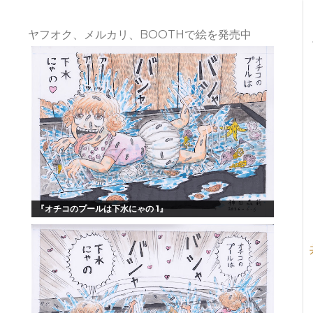
ヤフオク、メルカリ、BOOTHで絵を発売中
『オチコのプールは下水にゃの 1』