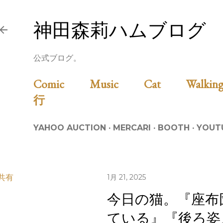
スキップしてメイン コンテンツに移動
神田森莉ハムブログ
公式ブログ。
Comic
Music
Cat
Walk
行
YAHOO AUCTION
MERCARI
BOOTH
YOUT
共有
1月 21, 2025
今日の猫。『座布
ている』『後ろ姿