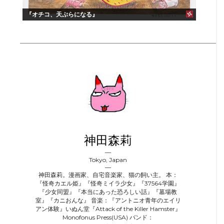
『オチコ、天ぷらになる』
神田森莉
Tokyo, Japan
神田森莉。漫画家、自宅音楽家、猫の飼い主。 本：
『怪奇カエル姫』『怪奇ミイラ少女』『37564学園』
『少女同盟』『本当にあった恐ろしい話』『墓場教
室』『カニおんな』 音楽：『アントニオ青年のエイリ
アン体験』いぬん堂『Attack of the Killer Hamster』
Monofonus Press(USA) バンド：