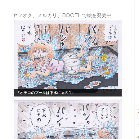
ヤフオク、メルカリ、BOOTHで絵を発売中
『オチコのプールは下水にゃの 1』