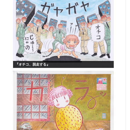
『オチコ、脱走する』