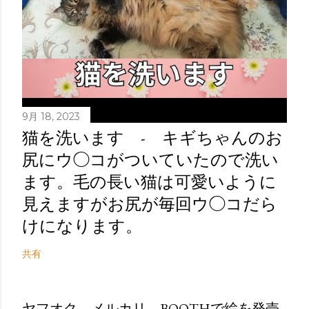
9月 18, 2023
猫を洗います - キギちゃんのお
尻にウ◯コがついていたので洗い
ます。毛の長い猫は可愛いように
見えますがお尻が毎回ウ◯コだら
けになります。
共有
ヤフオク、メルカリ、BOOTHで絵を発売