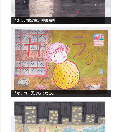
『楽しい我が家』神田森莉
『オチコ、天ぷらになる』