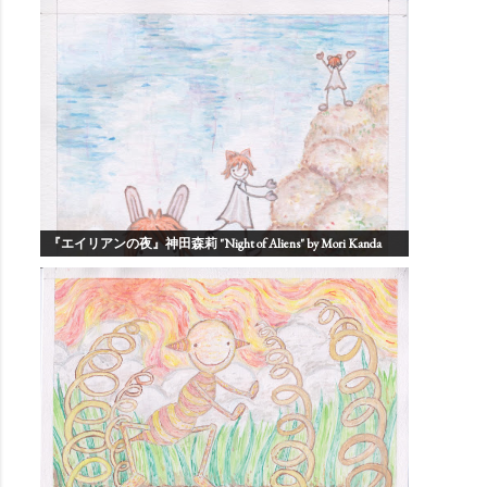
『エイリアンの夜』神田森莉 "Night of Aliens" by Mori Kanda