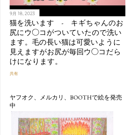
9月 18, 2023
猫を洗います - キギちゃんのお
尻にウ◯コがついていたので洗い
ます。毛の長い猫は可愛いように
見えますがお尻が毎回ウ◯コだら
けになります。
共有
ヤフオク、メルカリ、BOOTHで絵を発売
中