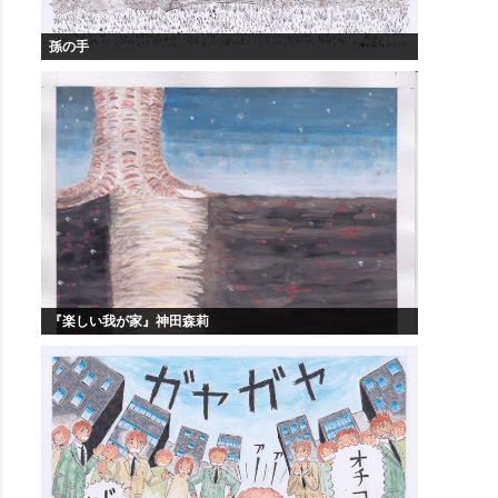
孫の手
『楽しい我が家』神田森莉