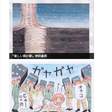
『楽しい我が家』神田森莉