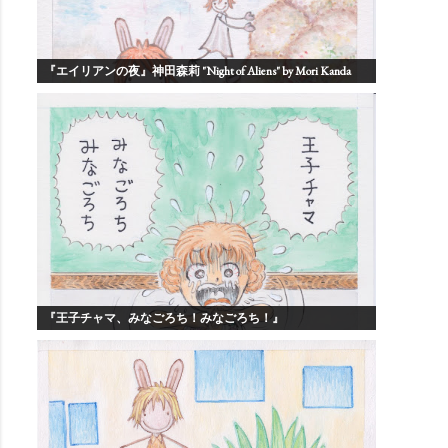
『エイリアンの夜』神田森莉 "Night of Aliens" by Mori Kanda
『王子チャマ、みなごろち！みなごろち！』