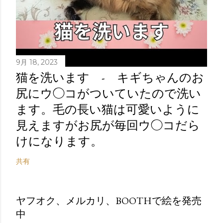
9月 18, 2023
猫を洗います - キギちゃんのお
尻にウ◯コがついていたので洗い
ます。毛の長い猫は可愛いように
見えますがお尻が毎回ウ◯コだら
けになります。
共有
ヤフオク、メルカリ、BOOTHで絵を発売
中