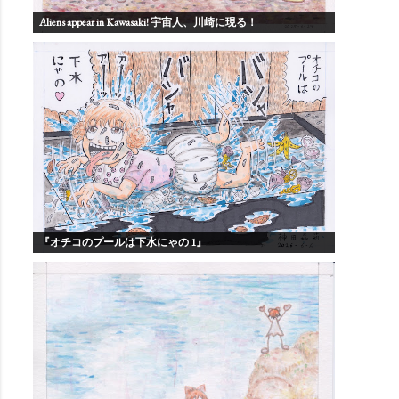
Aliens appear in Kawasaki! 宇宙人、川崎に現る！
『オチコのプールは下水にゃの 1』