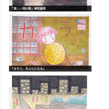
『楽しい我が家』神田森莉
『オチコ、天ぷらになる』