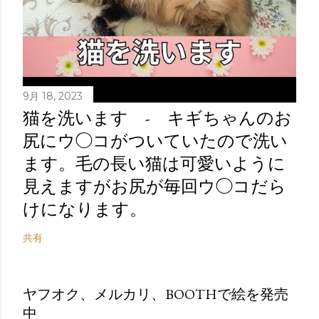
9月 18, 2023
猫を洗います - キギちゃんのお
尻にウ◯コがついていたので洗い
ます。毛の長い猫は可愛いように
見えますがお尻が毎回ウ◯コだら
けになります。
共有
ヤフオク、メルカリ、BOOTHで絵を発売
中