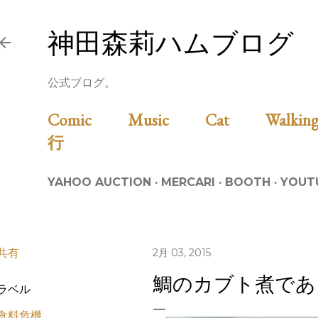
スキップしてメイン コンテンツに移動
神田森莉ハムブログ
公式ブログ。
Comic
Music
Cat
Walk
行
YAHOO AUCTION
MERCARI
BOOTH
YOUT
共有
2月 03, 2015
鯛のカブト煮であ
ラベル
食料危機