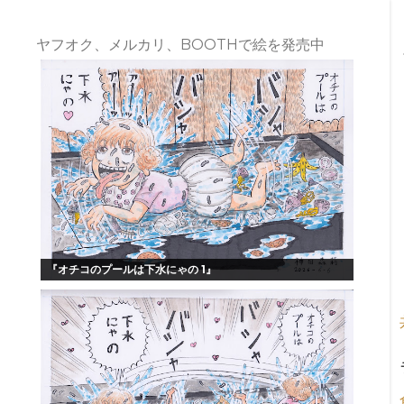
ヤフオク、メルカリ、BOOTHで絵を発売中
『オチコのプールは下水にゃの 1』