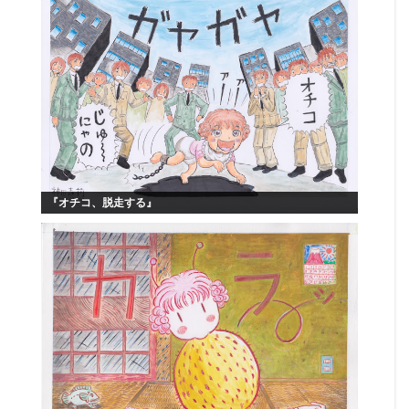
『オチコ、脱走する』