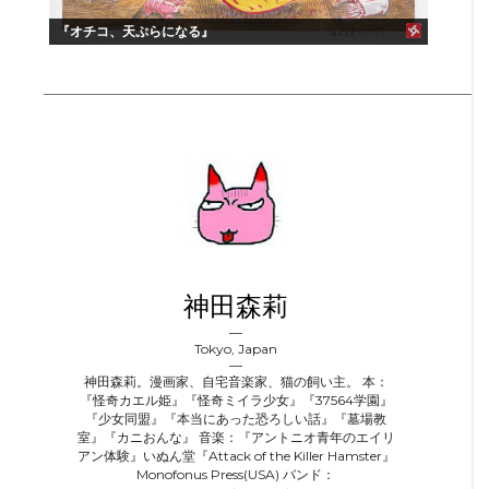
『オチコ、天ぷらになる』
神田森莉
Tokyo, Japan
神田森莉。漫画家、自宅音楽家、猫の飼い主。 本：
『怪奇カエル姫』『怪奇ミイラ少女』『37564学園』
『少女同盟』『本当にあった恐ろしい話』『墓場教
室』『カニおんな』 音楽：『アントニオ青年のエイリ
アン体験』いぬん堂『Attack of the Killer Hamster』
Monofonus Press(USA) バンド：