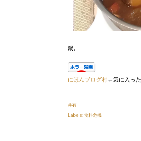
鍋。
にほんブログ村
←気に入っ
共有
Labels:
食料危機