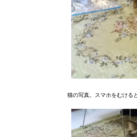
猫の写真。スマホをむける