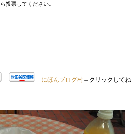
たら投票してください。
にほんブログ村
←クリックしてね