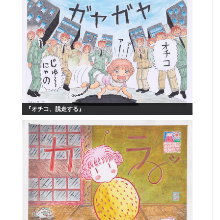
『オチコ、脱走する』