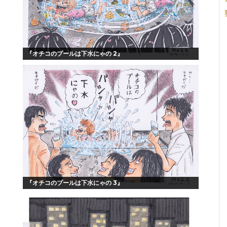
『オチコのプールは下水にゃの 2』
『オチコのプールは下水にゃの 3』