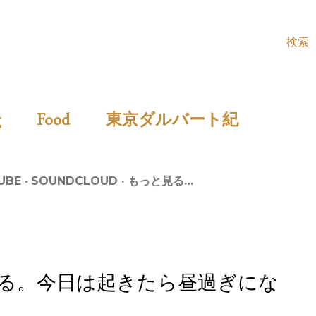
検索
ing
Food
東京ダルバート紀
UBE
SOUNDCLOUD
もっと見る…
る。今日は起きたら昼過ぎにな