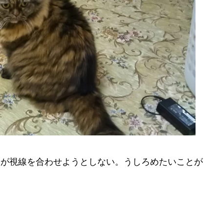
たが視線を合わせようとしない。うしろめたいことが